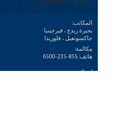
عمل في المستقبل
المكاتب:
بحيرة ريدج ، فيرجينيا
جاكسونفيل ، فلوريدا
مكالمة:
هاتف:
855-235-6500
اتصال:
info@CDLDriversUnlimited.com
خريطة الموقع
مسؤل
تعليمات الاستخدام