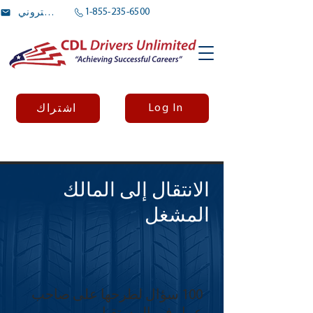
1-855-235-6500
بريد الالكتروني
Log In
اشتراك
الانتقال إلى المالك
المشغل
100 سؤال لطرحها على صاحب