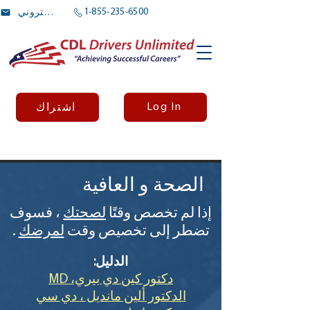
1-855-235-6500
بريد الالكتروني
Log In
اشتراك
الصحة و العافية
إذا لم تخصص وقتًا
لصحتك
، فسوف
تضطر إلى تخصيص وقت
لمرضك
.
الدليل:
دكتور كين دي بيري، MD
الدكتور ألين مانديل ، دي سي