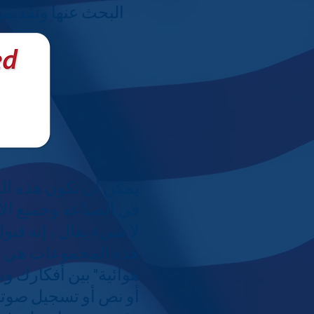
البحث عنها وتقديمه
يمكن أن تكون هذه ال
في الصناعة وجميع الأش
لا شيء يقال ، إنه قب
هذه المجموعات هي ملاذ
هوائية" بين أفكارك وش
أو نص أو تسجيل صوتي 