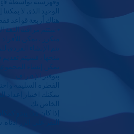
الوحيد الذي لا يمكننا
هناك أربعة قواعد فق
⦁ ستتم مراقبة اللغة ا
متكرر ، يمكن للأفراد 
يتم الإنشاء الفردي لل
منحها ، فسيتم تقديم 
يمكن إنشاء المجموعا
بتوفير الإشراف.
الفطرة السليمة واحترام ب
يمكنك اختيار إعداد 
الخاص بك.
إذا كان هذا يبدو كمكا
النقر على الزر أدناه