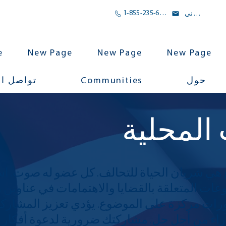
1-855-235-6500
بريد الالكتروني
e
New Page
New Page
New Page
Communities
حول
تواصل ا
المحلية
ي شريان الحياة للتحالف. كل عضو له صوت. ا
ات المتعلقة بالقضايا والاهتمامات في عناوين 
رات مركزة على الموضوع. يؤدي تعزيز المشاركة
راء من أجل حل. مشاركتك ضرورية لدعوة أفكار ج