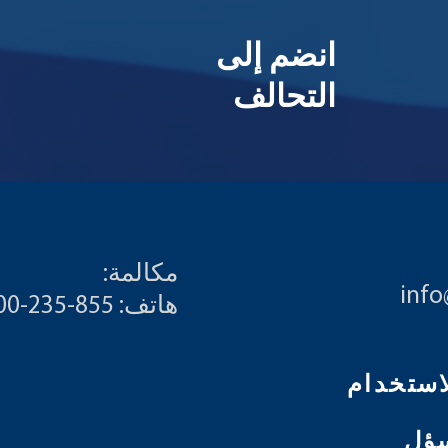
انضم إلى
التحالف
مكالمة:
inf
هاتف: 855-235-6500
ؤل