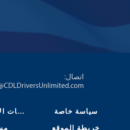
اتصال:
o@CDLDriversUnlimited.com
سياسة خاصة
تعليمات الاستخدام
خريطة الموقع
مس