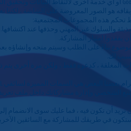
وفهرسته بواسطة Google أو أي خدمة أخرى لالتقاط البيانات وتح
 إيقافه هو الصور المعروضة على الشاشة ، لكننا نع
ط تحكم هذه المجموعات المجتمعية:
لبذيئة والسلوك غير المهني وحذفها عند اكتشافها
أن يفقدوا امتياز المشاركة.
موضوع بناءً على الطلب وسيتم منحه وإنشاؤه بعد ا
سبب لك.
ت المغلقة ، كدعوة فقط ، ولكن مرة أخرى يتم ذ
عضنا البعض هي السمات المميزة لسائقي CDL المحترفين.
التتبع الشخصي وإدارة مشاركاتك داخل ملف تع
ن تريد أن تكون فيه ، فما عليك سوى الانضمام إل
. ستكون في طريقك للمشاركة مع السائقين الآخري