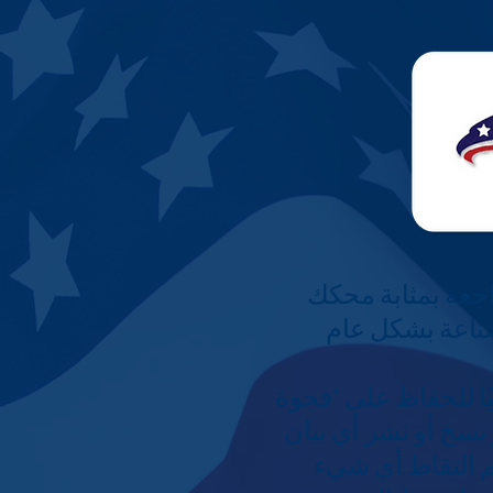
جعة بمثابة محكك
لصناعة بشكل عام
يًا للحفاظ على "فجوة
 نسخ أو نشر أي بيان
م التقاط أي شيء