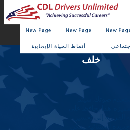
New Page
New Page
New Pag
جتماعي
أنماط الحياة الإيجابية
خلف
ستخدم صوتك. سيتم
مميزة. هذا يحافظ على
 الفردية إلى تحسين
ديدة استثنائية. يمكن