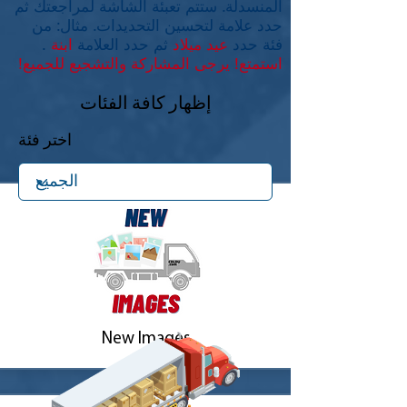
المنسدلة. ستتم تعبئة الشاشة لمراجعتك ثم
حدد علامة لتحسين التحديدات. مثال: من
فئة حدد
عيد ميلاد
ثم حدد العلامة
ابنة
.
استمتع! يرجى المشاركة والتشجيع للجميع!
إظهار كافة الفئات
اختر فئة
New Images