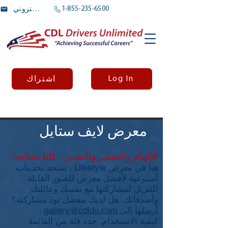
1-855-235-6500
بريد الالكتروني
Log In
اشتراك
معرض لايف ستايل
الإلهام والتحفيز والتقدير - كلنا نحتاجه!
هنا في معرض Lifestyle ، ستجد تحديثات
أسبوعية لأفضل معرض للصور القابلة
للتنزيل لمشاركتها مع نفسك وعائلتك
وأصدقائك. هل لديك مفضل تود مشاركته؟
أرسلها
إلى
gallery@cdldu.com
.
كيفية الاستخدام: حدد فئة من القائمة