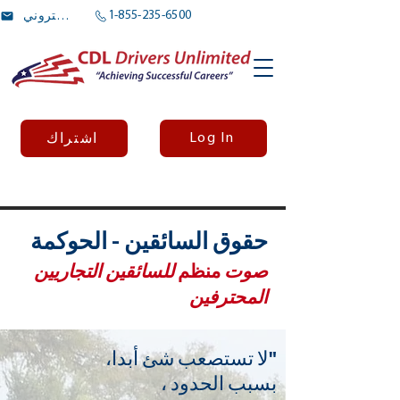
1-855-235-6500
بريد الالكتروني
Log In
اشتراك
حقوق السائقين - الحوكمة
صوت
منظم
للسائقين التجاريين
المحترفين
"لا تستصعب شئ أبدا،
بسبب الحدود ،