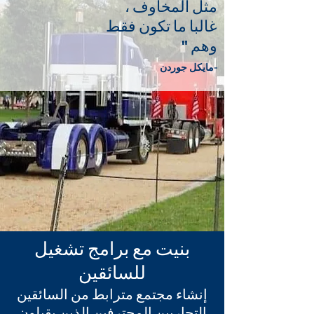
مثل المخاوف ،
غالبا ما تكون فقط
وهم "
-مايكل جوردن
بنيت مع برامج تشغيل
للسائقين
إنشاء مجتمع مترابط من السائقين