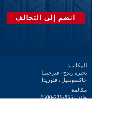
انضم إلى التحالف
المكاتب:
بحيرة ريدج ، فيرجينيا
جاكسونفيل ، فلوريدا
مكالمة:
هاتف:
855-235-6500
اتصال:
info@CDLDriversUnlimited.com
خريطة الموقع