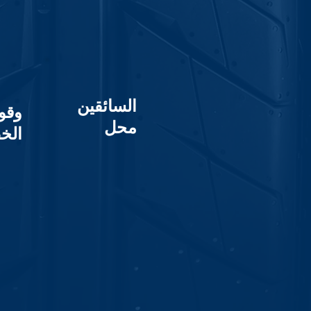
السائقين
وقو
محل
الخ