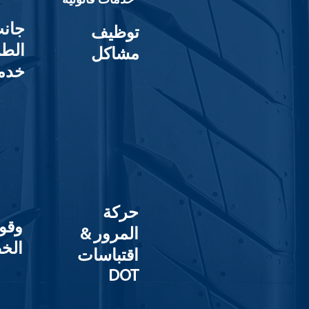
خدمات قانونية
جان
توظيف
الط
مشاكل
خدم
حركة
وقو
المرور &
الخ
اقتباسات
DOT