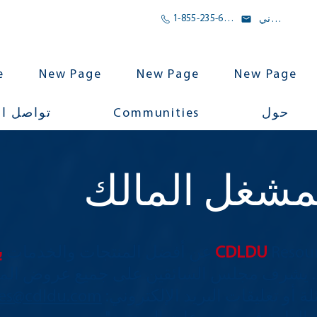
1-855-235-6500
بريد الالكتروني
e
New Page
New Page
New Page
Communities
حول
تواصل ا
لمشغل المالك
أفضل المنتجات والخدمات
CDLDU
ب
. يشرف مجلس السائقين على جميع عروض الم
 أو تعليقات البريد الإلكتروني:
ces@cdldu.com