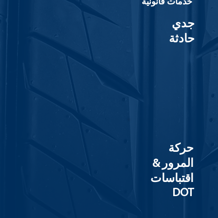
خدمات قانونية
جدي
حادثة
حركة
المرور &
اقتباسات
DOT