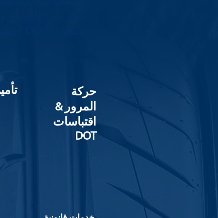
استخدم "المناقشة
يعد ملء النماذج 
ممثل CDLDU المناسب في كل منظمة.
تأمي
حركة
المرور &
اقتباسات
DOT