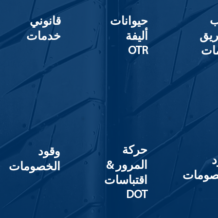
ب
حيوانات
قانوني
ريق
أليفة
خدمات
OTR
ات
حركة
وقود
د
المرور &
الخصومات
صومات
اقتباسات
DOT