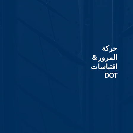
حركة
المرور &
اقتباسات
DOT