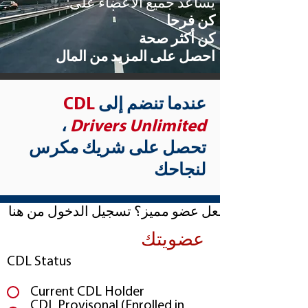
يساعد جميع الأعضاء على:
كن فرحا
كن أكثر صحة
احصل على المزيد من المال
عندما تنضم إلى
CDL
،
Drivers Unlimited
تحصل على شريك مكرس
لنجاحك
بالفعل عضو مميز؟ تسجيل الدخول من هنا
عضويتك
CDL Status
Current CDL Holder
CDL Provisonal (Enrolled in