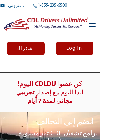
1-855-235-6500
بريد الالكتروني
Log In
اشتراك
كن عضوا CDLDU اليوم!
ابدأ اليوم مع إصدار
تجريبي
مجاني لمدة 7 أيام
انضم إلى التحالف
برامج
تشغيل
CDL
غير محدودة