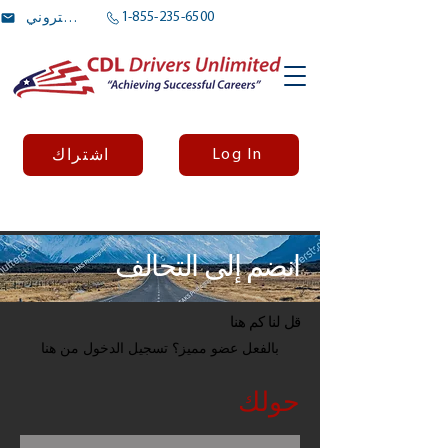
1-855-235-6500
بريد الالكتروني
Log In
اشتراك
انضم إلى التحالف
قل لنا كم هنا
بالفعل عضو مميز؟ تسجيل الدخول من هنا
حولك