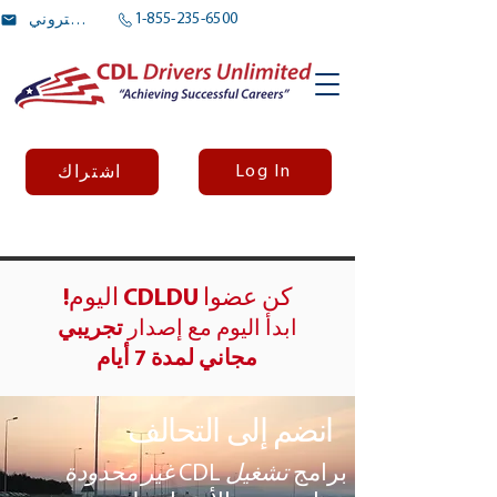
1-855-235-6500
بريد الالكتروني
Log In
اشتراك
كن عضوا CDLDU اليوم!
ابدأ اليوم مع إصدار
تجريبي
مجاني لمدة 7 أيام
انضم إلى التحالف
برامج
تشغيل
CDL
غير محدودة