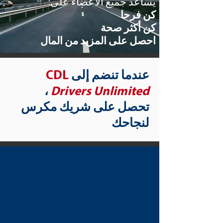
يساعد جميع الأعضاء على:
كن فرحا
كن أكثر صحة
احصل على المزيد من المال
عندما تنضم إلى
CDL
،
Drivers Unlimited
تحصل على شريك مكرس
لنجاحك