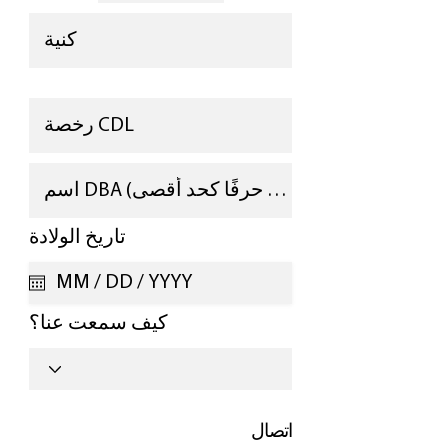
r
*
تاريخ الولادة
e
q
u
i
كيف سمعت عنا؟
r
e
d
اتصال