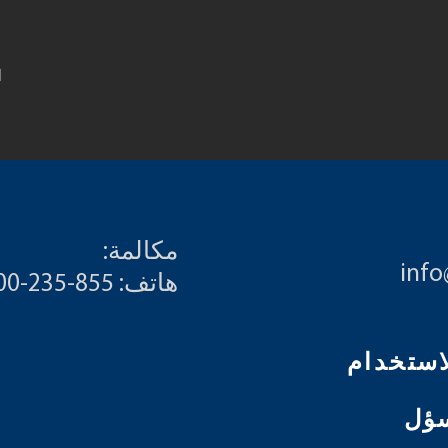
&
مكالمة:
inf
هاتف: 855-235-6500
ؤل