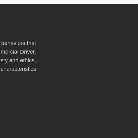
 behaviors that
ercial Driver.
sty and ethics,
haracteristics.