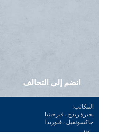
انضم إلى التحالف
المكاتب:
بحيرة ريدج ، فيرجينيا
جاكسونفيل ، فلوريدا
مكالمة: