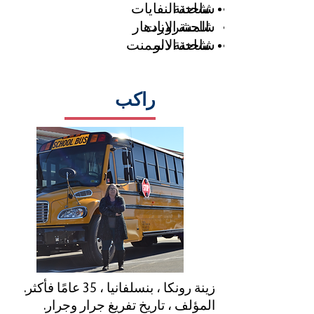
شاحنة
شاحنة النفايات
المشروبات
شاحنة الازدهار
شاحنة دلو
شاحنة الاسمنت
راكب
زينة رونكا ، بنسلفانيا ، 35 عامًا فأكثر.
المؤلف ، تاريخ تفريغ جرار وجرار.