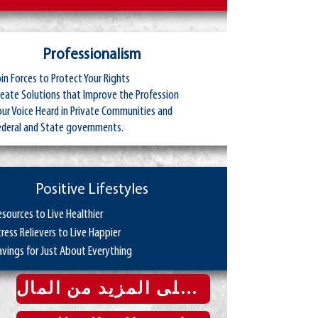
Professionalism
oin Forces to Protect Your Rights
reate Solutions that Improve the Profession
our Voice Heard in Private Communities and
ederal and State governments.
\
Positive Lifestyles
esources to Live Healthier
tress Relievers to Live Happier
avings for Just About Everything
احصل على المزيد من المال