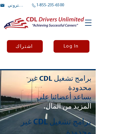
1-855-235-6500
بريد الالكتروني
Log In
اشتراك
برامج تشغيل CDL غير
محدودة
يساعد أعضائنا على
المزيد من المال.
برامج تشغيل CDL غير
محدودة